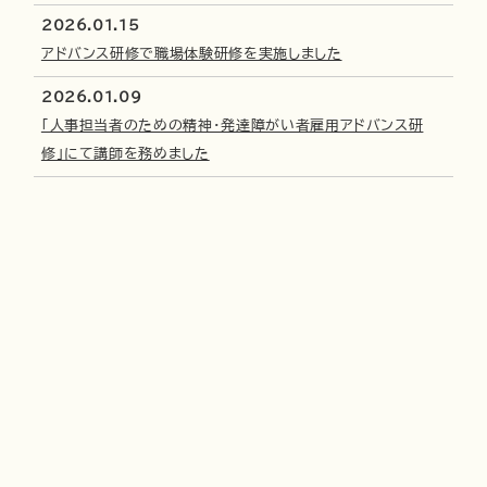
2026.01.15
アドバンス研修で職場体験研修を実施しました
2026.01.09
「人事担当者のための精神・発達障がい者雇用アドバンス研
修」にて講師を務めました
2025.12.23
東住吉区地域自立支援協議会講演会にて講師を務めました
2025.12.12
桃山学院大学ビジネスデザイン学部で講義いたしました
2025.12.12
障害者雇用管理サポーターとして株式会社OSBS大阪ブランチ
の見学対応をしました
お知らせ一覧