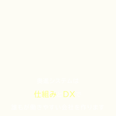
奥進システムは
仕組み
DX
と
で
誰もが働きやすい会社を
作ります