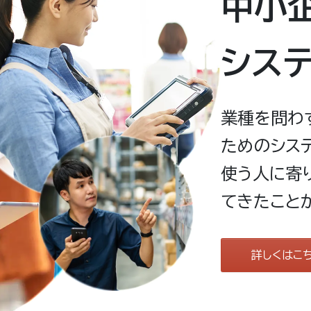
中小
シス
業種を問わ
ためのシス
使う人に寄
てきたこと
詳しくはこ