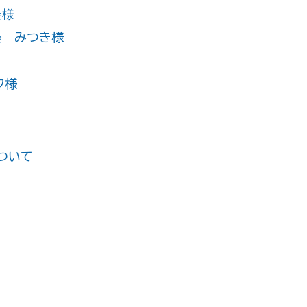
会様
会 みつき様
フ様
について