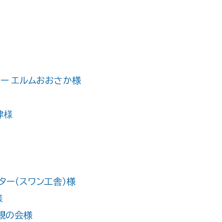
ー エルムおおさか様
津様
ター（スワン工舎）様
様
親の会様