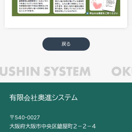
戻る
USHIN SYSTEM
OK
有限会社奥進システム
〒540-0027
大阪府大阪市中央区鎗屋町２－２－４