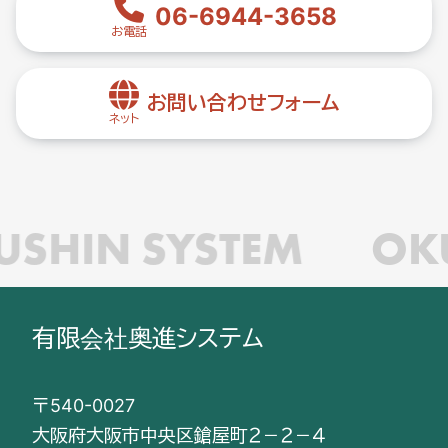
06-6944-3658
お電話
お問い合わせフォーム
ネット
USHIN SYSTEM
OK
有限会社奥進システム
〒540-0027
大阪府大阪市中央区鎗屋町２－２－４