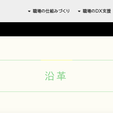
職場の
仕組みづくり
職場の
DX支援
沿革