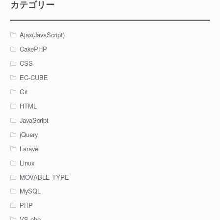
カテゴリー
Ajax(JavaScript)
CakePHP
CSS
EC-CUBE
Git
HTML
JavaScript
jQuery
Laravel
Linux
MOVABLE TYPE
MySQL
PHP
VS.php