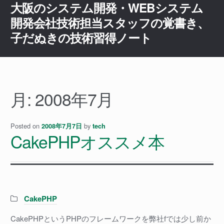
大阪のシステム開発・WEBシステム
ナ
コ
ビ
ン
開発会社技術担当スタッフの覚書き、
ゲ
テ
子だぬきの技術習得ノート
ー
ン
シ
ツ
ョ
へ
ン
ス
へ
キ
月:
2008年7月
ス
ッ
キ
プ
ッ
Posted on
by
2008年7月7日
tech
CakePHPオススメ本
プ
Categories:
CakePHP
CakePHPというPHPのフレームワークを弊社fでは少し前か