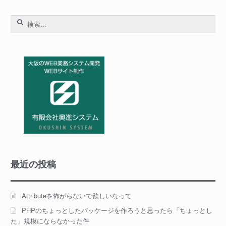
バ
ー
検
に
索:
フ
ァ
イ
ル
を
渡
す
最近の投稿
Attributeを怖がらないで欲しいなって
PHPのちょっとしたパッケージを作ろうと思ったら「ちょっとし
た」規模にならなかった件