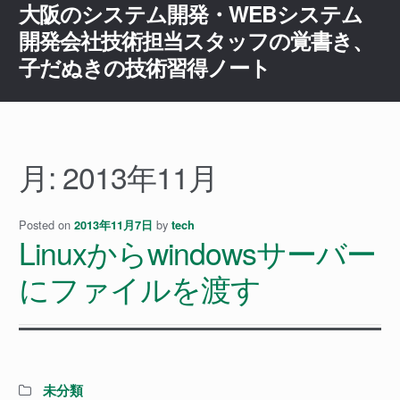
大阪のシステム開発・WEBシステム
ナ
コ
ビ
ン
開発会社技術担当スタッフの覚書き、
ゲ
テ
子だぬきの技術習得ノート
ー
ン
シ
ツ
ョ
へ
ン
ス
へ
キ
月:
2013年11月
ス
ッ
キ
プ
ッ
Posted on
by
2013年11月7日
tech
Linuxからwindowsサーバー
プ
にファイルを渡す
Categories:
未分類