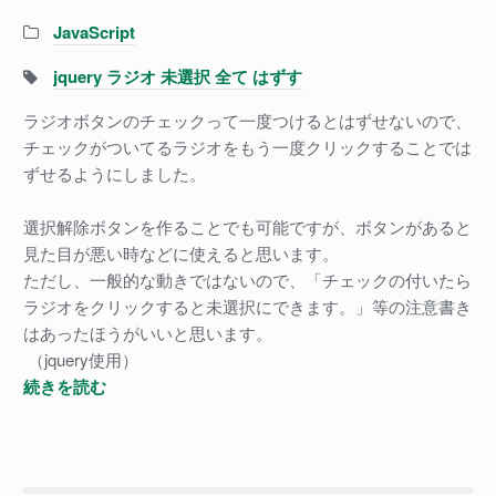
Categories:
JavaScript
Tags:
jquery ラジオ 未選択 全て はずす
ラジオボタンのチェックって一度つけるとはずせないので、
チェックがついてるラジオをもう一度クリックすることでは
ずせるようにしました。
選択解除ボタンを作ることでも可能ですが、ボタンがあると
見た目が悪い時などに使えると思います。
ただし、一般的な動きではないので、「チェックの付いたら
ラジオをクリックすると未選択にできます。」等の注意書き
はあったほうがいいと思います。
（jquery使用）
ラ
続きを読む
ジ
オ
ボ
タ