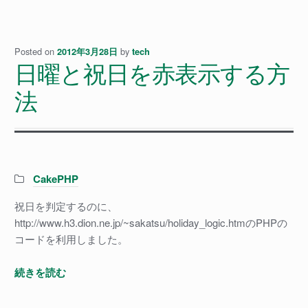
ン
の
チ
Posted on
by
2012年3月28日
tech
日曜と祝日を赤表示する方
ェ
ッ
法
ク
を
全
て
は
Categories:
CakePHP
ず
せ
祝日を判定するのに、
る
http://www.h3.dion.ne.jp/~sakatsu/holiday_logic.htmのPHPの
よ
コードを利用しました。
う
に
日
続きを読む
し
曜
て
と