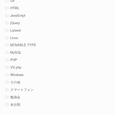
Git
HTML
JavaScript
jQuery
Laravel
Linux
MOVABLE TYPE
MySQL
PHP
VS.php
Windows
その他
スマートフォン
勉強会
未分類