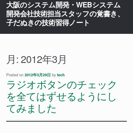
大阪のシステム開発・WEBシステム
ナ
コ
ビ
ン
開発会社技術担当スタッフの覚書き、
ゲ
テ
子だぬきの技術習得ノート
ー
ン
シ
ツ
ョ
へ
ン
ス
へ
キ
月:
2012年3月
ス
ッ
キ
プ
ッ
Posted on
by
2012年3月29日
tech
ラジオボタンのチェック
プ
を全てはずせるようにし
てみました