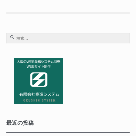
み
祝
ま
日
し
を
た
赤
表
検
示
索:
す
る
方
法
最近の投稿