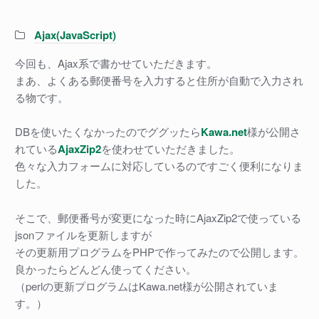
Categories:
Ajax(JavaScript)
今回も、Ajax系で書かせていただきます。
まあ、よくある郵便番号を入力すると住所が自動で入力され
る物です。
DBを使いたくなかったのでググッたら
Kawa.net
様が公開さ
れている
AjaxZip2
を使わせていただきました。
色々な入力フォームに対応しているのですごく便利になりま
した。
そこで、郵便番号が変更になった時にAjaxZip2で使っている
jsonファイルを更新しますが
その更新用プログラムをPHPで作ってみたので公開します。
良かったらどんどん使ってください。
（perlの更新プログラムはKawa.net様が公開されていま
す。）