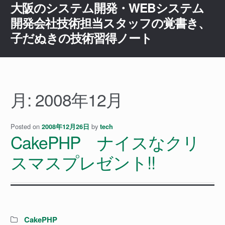
大阪のシステム開発・WEBシステム
ナ
コ
ビ
ン
開発会社技術担当スタッフの覚書き、
ゲ
テ
子だぬきの技術習得ノート
ー
ン
シ
ツ
ョ
へ
ン
ス
へ
キ
月:
2008年12月
ス
ッ
キ
プ
ッ
Posted on
by
2008年12月26日
tech
CakePHP ナイスなクリ
プ
スマスプレゼント!!
Categories:
CakePHP