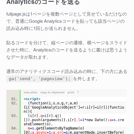
Analyticsのコードを送る
fullpage.jsは1ページを複数ページとして見せているだけなの
で、普通にGoogle Analyticsコードを貼っても該当ページの
読み込み時に1回しか送られません。
貼るコードを分けて、縦ページの遷移、横ページをスライド
させた時に、Analyticsのコードを送るように書けば思うよう
なデータが取れます。
通常のアナリティクスコード読み込みの時に、下の方にある
を外します。
ga('send', 'pageview');
view plain
copy to clipboard
print
?
<
script
>
(function(i,s,o,g,r,a,m)
{i['GoogleAnalyticsObject']=r;i[r]=i[r]||functio
n(){
(i[r]
.q
=
i
[r].q||
[]).push(arguments)},i[r]
.l
=
1
*new Date();
a
=
s
.cre
ateElement(o),
m
=
s
.getElementsByTagName(o)
[0];
a.async
=
1
;
a.src
=
g
;m.parentNode.insertBefore(