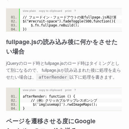
view plain
copy to clipboard
print
?
// フェードイン・フェードアウトの後fullpage.js再計算
$("#recruit-space").fadeToggle(500,function(){
$.fn.fullpage.reBuild();
})
fullpage.jsの読み込み後に何かをさせた
い場合
jQueryのロード時とfullpage.jsのロード時はタイミングとし
て別になるので、 fullpage.jsが読み込まれた後に処理を走ら
せたい場合は、
以下に処理を書きます。
afterRender
view plain
copy to clipboard
print
?
afterRender: function () {
//（例）クリッカブルマップレスポンシブ
$('img[usemap]').rwdImageMaps();
}
ページを遷移させる度にGoogle