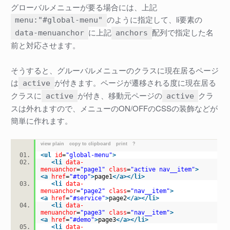
グローバルメニューが要る場合には、上記
のように指定して、li要素の
menu:"#global-menu"
に上記
配列で指定した名
data-menuanchor
anchors
前と対応させます。
そうすると、グルーバルメニューのクラスに現在居るページ
は
が付きます。ページが遷移される度に現在居る
active
クラスに
が付き、移動元ページの
クラ
active
active
スは外れますので、メニューのON/OFFのCSSの装飾などが
簡単に作れます。
view plain
copy to clipboard
print
?
<
ul
id
=
"global-menu"
>
<
li
data-
menuanchor
=
"page1"
class
=
"active nav__item"
>
<
a
href
=
"#top"
>
page1
</
a
>
</
li
>
<
li
data-
menuanchor
=
"page2"
class
=
"nav__item"
>
<
a
href
=
"#service"
>
page2
</
a
>
</
li
>
<
li
data-
menuanchor
=
"page3"
class
=
"nav__item"
>
<
a
href
=
"#demo"
>
page3
</
a
>
</
li
>
<
li
data-