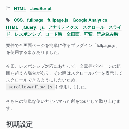
Categories:
HTML
、
JavaScript
Tags:
CSS
、
fullpage
、
fullpage.js
、
Google Analytics
、
HTML
、
jQuery
、
js
、
アナリティクス
、
スクロール
、
スライ
ド
、
レスポンシブ
、
ロード時
、
全画面
、
可変
、
読み込み時
案件で全画面ページを簡単に作るプラグイン「fullpage.js」
を使用する事がありました。
今回、レスポンシブ対応にあたって、文章等が1ページの範
囲を超える場合があり、その際はスクロールバーを表示して
スクロールできるようにしたいため、
も使用しました。
scrolloverflow.js
そちらの簡単な使い方とハマった所をtipsとして取り上げま
す。
初期設定