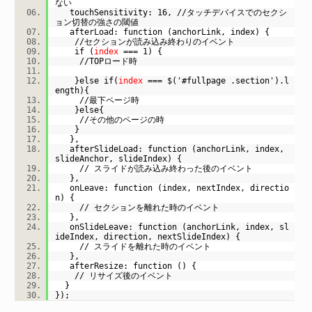
ない
touchSensitivity: 16, //タッチデバイスでのセクシ
ョン切替の強さの閾値
afterLoad: function (anchorLink, index) {
//セクションが読み込み終わりのイベント
if (
index
=== 1) {
//TOPロード時
}else if(
index
=== $('#fullpage .section').l
ength){
//最下ページ時
}else{
//その他のページの時
}
},
afterSlideLoad: function (anchorLink, index,
slideAnchor, slideIndex) {
// スライドが読み込み終わった後のイベント
},
onLeave: function (index, nextIndex, directio
n) {
// セクションを離れた時のイベント
},
onSlideLeave: function (anchorLink, index, sl
ideIndex, direction, nextSlideIndex) {
// スライドを離れた時のイベント
},
afterResize: function () {
// リサイズ後のイベント
}
});