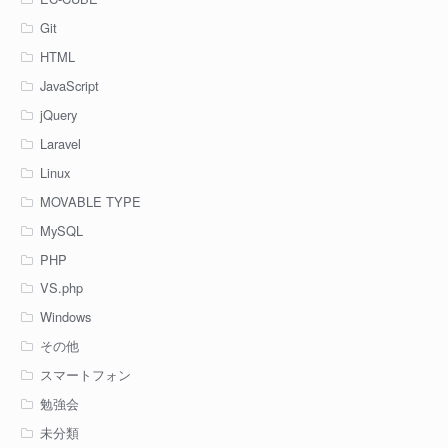
Git
HTML
JavaScript
jQuery
Laravel
Linux
MOVABLE TYPE
MySQL
PHP
VS.php
Windows
その他
スマートフォン
勉強会
未分類