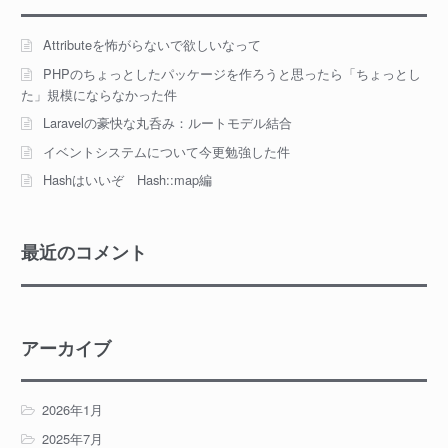
ロ
ー
Attributeを怖がらないで欲しいなって
ド
PHPのちょっとしたパッケージを作ろうと思ったら「ちょっとし
す
た」規模にならなかった件
る
Laravelの豪快な丸呑み：ルートモデル結合
イベントシステムについて今更勉強した件
Hashはいいぞ Hash::map編
最近のコメント
アーカイブ
2026年1月
2025年7月