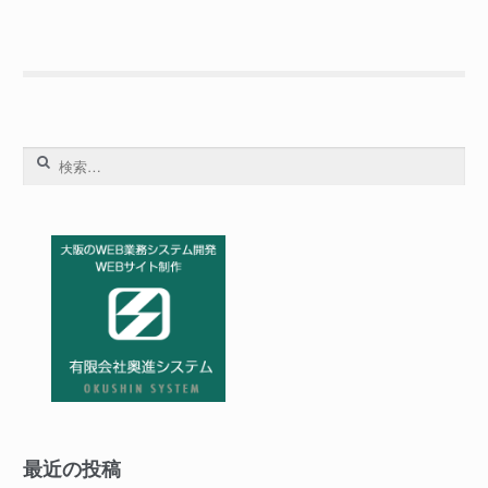
ッ
グ
ア
ン
ド
ド
検
ロ
索:
ッ
プ
で
フ
ァ
イ
ル
を
ア
ッ
最近の投稿
プ