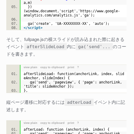
a,m)
})
(window,document,'script','https://www.google-
analytics.com/analytics.js','ga');
ga('create', 'UA-XXXXXXXX-XX', 'auto');
</
script
>
そして、fullpage.jsの横スライドが読み込まれた際に起きる
イベント
内に
のコー
afterSlideLoad
ga('send'...
ドを書きます。
view plain
copy to clipboard
print
?
afterSlideLoad: function(anchorLink, index, slid
eAnchor, slideIndex) {
ga('send', 'pageview', { 'page': anchorLink,
'title': slideAnchor });
},
縦ページ遷移に対応するには
イベント内に記
adterLoad
述します。
view plain
copy to clipboard
print
?
afterLoad: function (anchorLink, index) {
ga('send', 'pageview', { 'page': anchorLink,