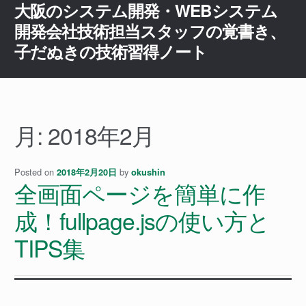
大阪のシステム開発・WEBシステム
ナ
コ
ビ
ン
開発会社技術担当スタッフの覚書き、
ゲ
テ
子だぬきの技術習得ノート
ー
ン
シ
ツ
ョ
へ
ン
ス
へ
キ
月:
2018年2月
ス
ッ
キ
プ
ッ
Posted on
by
2018年2月20日
okushin
全画面ページを簡単に作
プ
成！fullpage.jsの使い方と
TIPS集