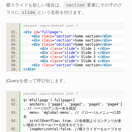
横スライドも欲しい場合は、
要素にその子のク
section
ラスに
という名前を付けます。
slide
view plain
copy to clipboard
print
?
<
div
id
=
"fullpage"
>
<
div
class
=
"section"
>
Some section
</
div
>
<
div
class
=
"section"
>
Some section
</
div
>
<
div
class
=
"section"
>
Some section
</
div
>
<
div
class
=
"slide"
>
Slide 1
</
div
>
<
div
class
=
"slide"
>
Slide 2
</
div
>
<
div
class
=
"slide"
>
Slide 3
</
div
>
<
div
class
=
"slide"
>
Slide 4
</
div
>
<
div
class
=
"section"
>
Some section
</
div
>
</
div
>
jQueryを使って呼び出します。
view plain
copy to clipboard
print
?
$('#fullpage').fullpage({
anchors: ['page1', 'page2', 'page3', 'page4']
, // ページのアンカー名を指定
menu: '#global-menu', // グローバルメニューのID
名
scrollOverflow: true, //全画面よりコンテンツが多
い場合スクロールバーを出すかどうか
loopHorizontal:false, //横スライダーをループさせ