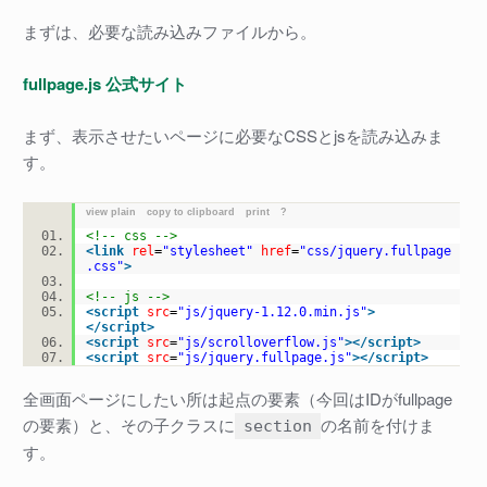
まずは、必要な読み込みファイルから。
fullpage.js 公式サイト
まず、表示させたいページに必要なCSSとjsを読み込みま
す。
view plain
copy to clipboard
print
?
<!-- css -->
<
link
rel
=
"stylesheet"
href
=
"css/jquery.fullpage
.css"
>
<!-- js -->
<
script
src
=
"js/jquery-1.12.0.min.js"
>
</
script
>
<
script
src
=
"js/scrolloverflow.js"
>
</
script
>
<
script
src
=
"js/jquery.fullpage.js"
>
</
script
>
全画面ページにしたい所は起点の要素（今回はIDがfullpage
の要素）と、その子クラスに
の名前を付けま
section
す。