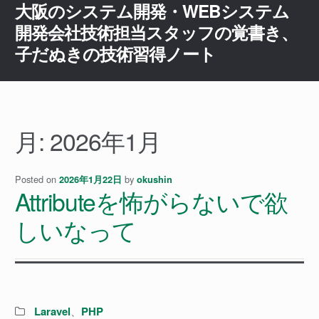
大阪のシステム開発・WEBシステム
ナ
コ
ビ
ン
開発会社技術担当スタッフの覚書き、
ゲ
テ
子だぬきの技術習得ノート
ー
ン
シ
ツ
ョ
へ
ン
ス
へ
キ
月:
2026年1月
ス
ッ
キ
プ
ッ
Posted on
by
2026年1月22日
okushin
Attributeを怖がらないで欲
プ
しいなって
Categories:
Laravel
、
PHP