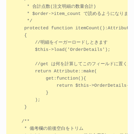
     * 合計点数(注文明細の数量合計)

     * $order->item_count で読めるようになります
     */

    protected function itemCount():Attribute

    {

        //明細をイーガーロードしときます

        $this->load('OrderDetails');

        //get は何を計算してこのフィールドに置くか
        return Attribute::make(

            get:function(){

                return $this->OrderDetails->s
            }

        );

    }

   /**

    * 備考欄の前後空白をトリム
