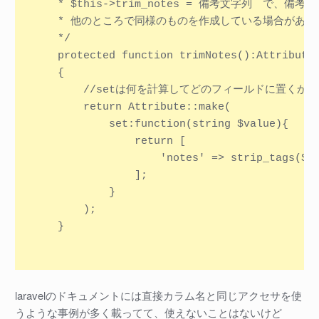
    * $this->trim_notes = 備考文字列　で、
    * 他のところで同様のものを作成している場合がある
    */

    protected function trimNotes():Attribute

    {

        //setは何を計算してどのフィールドに置くか
        return Attribute::make(

            set:function(string $value){

                return [

                    'notes' => strip_tags($va
                ];

            }

        );

    }

laravelのドキュメントには直接カラム名と同じアクセサを使
うような事例が多く載ってて、使えないことはないけど