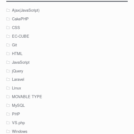
Ajax(JavaScript)
CakePHP
CSS
EC-CUBE
Git
HTML
JavaScript
jQuery
Laravel
Linux
MOVABLE TYPE
MySQL
PHP
VS.php
Windows