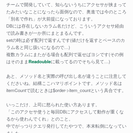
チームで開発していて、知らないうちにアクセサが挟まって
たみたいなことになったら面倒なので、奥進では今のところ
「別名で作れ」が大前提になっております。
DBには存在しないカラム名だけど、こういうアクセサ経由
で読み書きが一か所にまとまるんです。
setの時は必ず配列で返すんです(値だけを返すとベースのカ
ラム名と同じ扱いになるので…)
複数カラムにまたがる場合も配列で返せばヨシです(その例
はそのまま
Readouble
に載ってるのでそちら見て…)
あと、メソッド名と実際の呼び出し名が違うことに注意して
くださいね。結構ここハマリポイントです。メソッド名は
itemCountで読むときは$order->item_countという具合です。
いっこだけ、上司に怒られた使い方あります。
「このアクセサ使うと毎回DBにアクセスして動作が重くな
るから使わんでくれ」とのこと。
中でがっつりクエリ発行してたやつで、本末転倒になってい
ました。