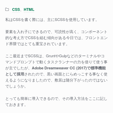
Categories:
CSS
、
HTML
私はCSSを書く際には、主にSCSSを使用しています。
要素を入れ子にできるので、可読性が高く、コンポーネント
的な考え方でCSSを組む傾向がある今日では、フロントエン
ド界隈ではとても重宝されています。
ここ最近までSCSSは、GruntやGulpなどのターミナルやコ
マンドプロンプトで動くタスクランナーの力を借りて使う事
が主でしたが、
Adobe Dreamweaver CC (2017)で標準機能
として採用
されたので、黒い画面とにらめっこする事なく使
えるようになりましたので、敷居は随分下がったのではない
でしょうか。
とっても簡単に導入できるので、その導入方法をここに記し
ておきます。