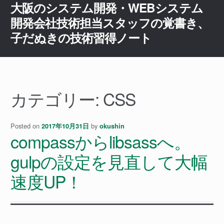
大阪のシステム開発・WEBシステム
ナ
コ
ビ
ン
開発会社技術担当スタッフの覚書き、
ゲ
テ
子だぬきの技術習得ノート
ー
ン
シ
ツ
ョ
へ
ン
ス
へ
キ
カテゴリー:
CSS
ス
ッ
キ
プ
ッ
Posted on
by
2017年10月31日
okushin
compassからlibsassへ。
プ
gulpの設定を見直して大幅
速度UP！