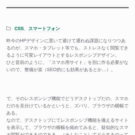
Categories:
CSS
、
スマートフォン
昨今のHPデザインに置いて避けて通れぬ課題になりつつあ
るのが、スマホ・タブレット等でも、ストレスなく閲覧でき
るように可変レイアウトとするレスポンシブデザイン。
ひと昔前のように、「スマホ用サイト」を別に作る必要がな
いので、整備が楽（SEO的にも効果があるとか…）。
で、そのレスポンシブ機能でどうデスクトップだの、スマホ
だのを見分けているかというと、ズバリ、ブラウザの横幅で
ある。
なので、デスクトップにてレスポンシブ機能を備えるサイト
を表示して、ブラウザの横幅を縮めてみると、疑似的なスマ
ホ閲覧ができるのである。（そんなことしてどうするのって