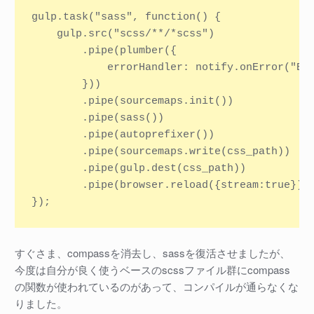
gulp.task("sass", function() {

    gulp.src("scss/**/*scss")

        .pipe(plumber({

            errorHandler: notify.onError("Err
        }))

        .pipe(sourcemaps.init())

        .pipe(sass())

        .pipe(autoprefixer())

        .pipe(sourcemaps.write(css_path))

        .pipe(gulp.dest(css_path))

        .pipe(browser.reload({stream:true}));
すぐさま、compassを消去し、sassを復活させましたが、
今度は自分が良く使うベースのscssファイル群にcompass
の関数が使われているのがあって、コンパイルが通らなくな
りました。