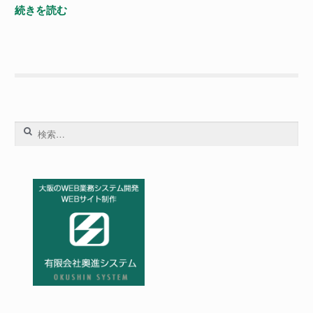
Adobe
続きを読む
Dreamweaver
CC
を
使
っ
て
爆
検
速
索:
で
SASS（SCSS）
環
境
を
手
に
入
れ
る