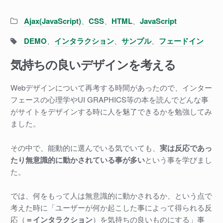
Categories:
Ajax(JavaScript)
、
CSS
、
HTML
、
JavaScript
Tags:
DEMO
、
インタラクション
、
サンプル
、
フェードイン
気持ちの良いデザインを考える
Webデザインについて再考する時間があったので、インター
フェースの心理学やUI GRAPHICS等の本を読んでどんな事
がサイトをデザインする時に人を魅了できるかを勉強してみ
ました。
その中で、能動的に選んでいる気でいても、
実は反応であっ
たり無意識的に動かされている事が多い
という事を学びまし
た。
では、何をもって人は無意識的に動かされるか、という点で
考えた時に「ユーザーが何か起こした事によって得られる反
応（
＝インタラクション
）を気持ちの良いものにする」事