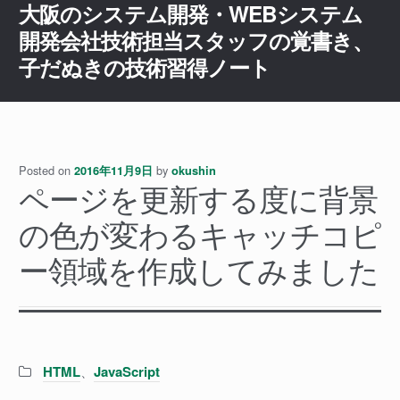
大阪のシステム開発・WEBシステム
ナ
コ
ビ
ン
開発会社技術担当スタッフの覚書き、
ゲ
テ
子だぬきの技術習得ノート
ー
ン
シ
ツ
ョ
へ
ン
ス
へ
キ
Posted on
by
2016年11月9日
okushin
ス
ッ
ページを更新する度に背景
キ
プ
の色が変わるキャッチコピ
ッ
プ
ー領域を作成してみました
Categories:
HTML
、
JavaScript