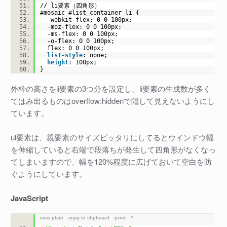
// li要素（四角形）
#mosaic
#list
_container li {
-webkit-flex:
0 0
100px
;
-moz-flex:
0 0
100px
;
-ms-flex:
0 0
100px
;
-o-flex:
0 0
100px
;
flex:
0 0
100px
;
list-style
:
none
;
height
:
100px
;
}
外枠の高さをli要素の3つ分を設定し、li要素の生成数が多く
てはみ出るものはoverflow:hiddenで隠して見えないようにし
ています。
ul要素は、親要素のサイズピッタリにしてるとウインドウ幅
を伸縮していると右端で段落ちが発生して四角形がなくなっ
てしまいますので、幅を120%程度に広げておいて空白を防
ぐようにしています。
JavaScript
view plain
copy to clipboard
print
?