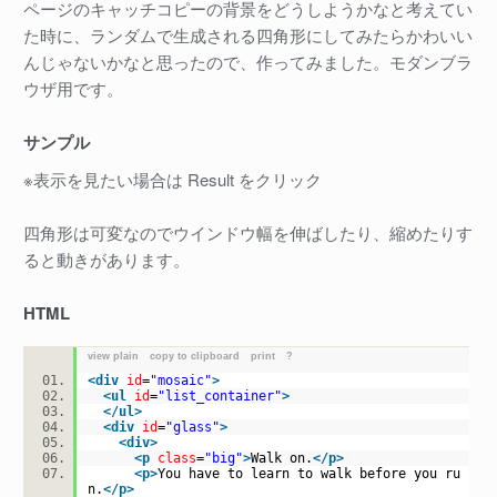
ページのキャッチコピーの背景をどうしようかなと考えてい
た時に、ランダムで生成される四角形にしてみたらかわいい
んじゃないかなと思ったので、作ってみました。モダンブラ
ウザ用です。
サンプル
※表示を見たい場合は Result をクリック
四角形は可変なのでウインドウ幅を伸ばしたり、縮めたりす
ると動きがあります。
HTML
view plain
copy to clipboard
print
?
<
div
id
=
"mosaic"
>
<
ul
id
=
"list_container"
>
</
ul
>
<
div
id
=
"glass"
>
<
div
>
<
p
class
=
"big"
>
Walk on.
</
p
>
<
p
>
You have to learn to walk before you ru
n.
</
p
>