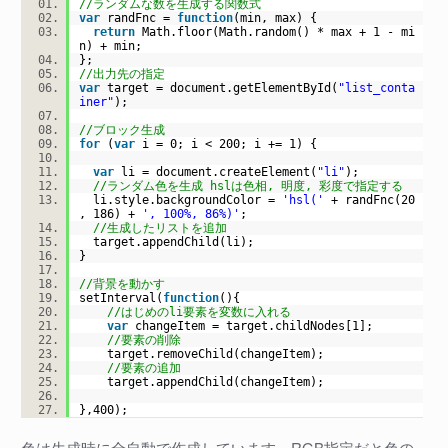
//ランダムな数を生成する関数式
var
randFnc =
function
(min, max) {
return
Math.floor(Math.random() * max + 1 - mi
n) + min;
};
//出力先の指定
var
target = document.getElementById(
"list_conta
iner"
);
//ブロック生成
for
(
var
i = 0; i < 200; i += 1) {
var
li = document.createElement(
"li"
);
//ランダム色を生成 hslは色相, 明度, 彩度で指定する
li.style.backgroundColor =
'hsl('
+ randFnc(20
, 186) +
', 100%, 86%)'
;
//生成したリストを追加
target.appendChild(li);
}
//背景を動かす
setInterval(
function
(){
//はじめのli要素を変数に入れる
var
changeItem = target.childNodes[1];
//要素の削除
target.removeChild(changeItem);
//要素の追加
target.appendChild(changeItem);
},400);
色は生成時に全自動で作成しています。RGB指定だと色の