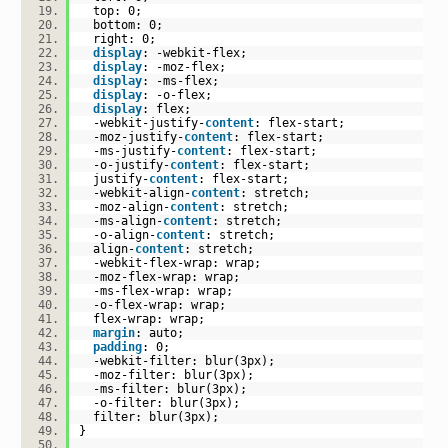
top:
0
;
bottom:
0
;
right:
0
;
display
: -webkit-flex;
display
: -moz-flex;
display
: -ms-flex;
display
: -o-flex;
display
: flex;
-webkit-justify-
content
: flex-start;
-moz-justify-
content
: flex-start;
-ms-justify-
content
: flex-start;
-o-justify-
content
: flex-start;
justify-
content
: flex-start;
-webkit-align-
content
: stretch;
-moz-align-
content
: stretch;
-ms-align-
content
: stretch;
-o-align-
content
: stretch;
align-
content
: stretch;
-webkit-flex-wrap: wrap;
-moz-flex-wrap: wrap;
-ms-flex-wrap: wrap;
-o-flex-wrap: wrap;
flex-wrap: wrap;
margin
:
auto
;
padding
:
0
;
-webkit-filter: blur(
3px
);
-moz-filter: blur(
3px
);
-ms-filter: blur(
3px
);
-o-filter: blur(
3px
);
filter: blur(
3px
);
}