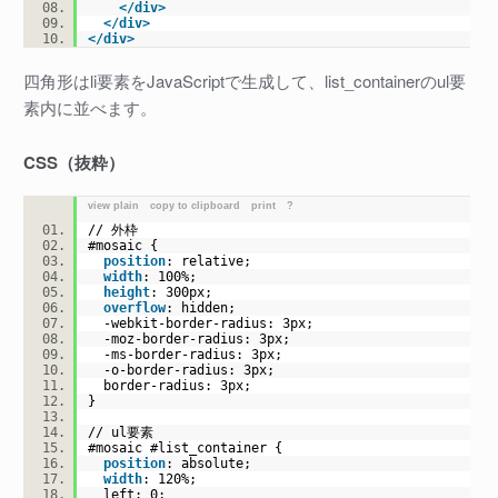
</
div
>
</
div
>
</
div
>
四角形はli要素をJavaScriptで生成して、list_containerのul要
素内に並べます。
CSS（抜粋）
view plain
copy to clipboard
print
?
// 外枠
#mosaic
{
position
:
relative
;
width
:
100%
;
height
:
300px
;
overflow
:
hidden
;
-webkit-border-radius:
3px
;
-moz-border-radius:
3px
;
-ms-border-radius:
3px
;
-o-border-radius:
3px
;
border-radius:
3px
;
}
// ul要素
#mosaic
#list
_container {
position
:
absolute
;
width
:
120%
;
left:
0
;