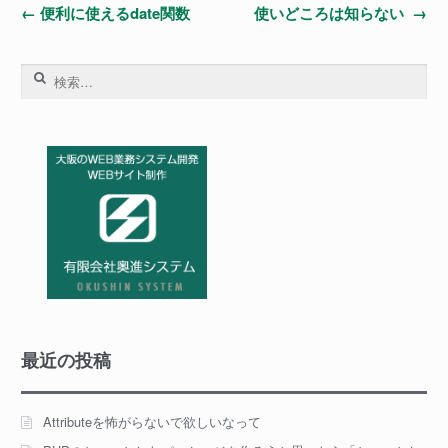
投
←
便利に使えるdate関数
使いどころは知らない
→
稿
検
ナ
索:
ビ
ゲ
ー
シ
ョ
ン
最近の投稿
Attributeを怖がらないで欲しいなって