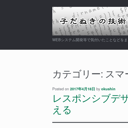
ナ
コ
ビ
ン
ゲ
テ
ー
ン
シ
ツ
WEBシステム開発等で気付いたことなどを
ョ
へ
ン
ス
へ
キ
ス
ッ
カテゴリー:
スマ
キ
プ
ッ
プ
Posted on
by
2017年4月18日
okushin
レスポンシブデ
える