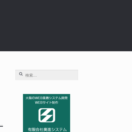
検
索:
考