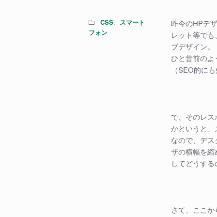
Categories:
、
CSS
スマート
昨今のHPデ
フォン
レット等でも
ブデザイン。
ひと昔前のよ
（SEO的に
で、そのレス
かというと、
なので、デス
ザの横幅を縮
してどうする
さて、ここか