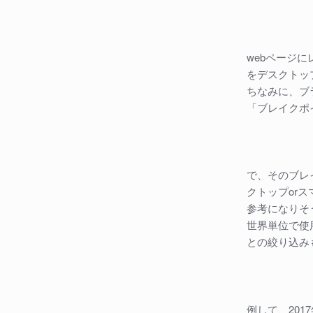
webページ
をデスクトッ
ちなみに、ブ
「ブレイクポ
で、そのブレ
クトップor
参考になりそう
世界単位で使
との絞り込み
例して、201