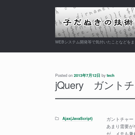
ナ
コ
ビ
ン
ゲ
テ
ー
ン
シ
ツ
WEBシステム開発等で気付いたことなどを
ョ
へ
ン
ス
へ
キ
ス
ッ
Posted on
by
キ
プ
2013年7月12日
tech
jQuery ガント
ッ
プ
Categories:
Ajax(JavaScript)
ガントチャー
あまり需要が
が、メモも兼