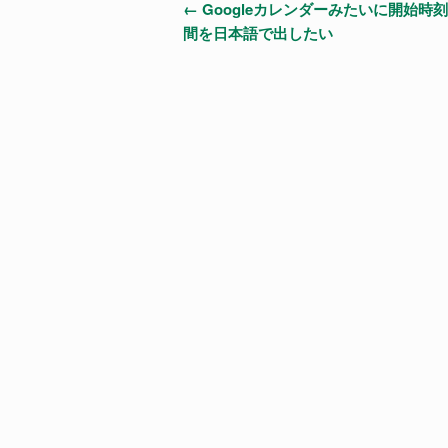
投
←
Googleカレンダーみたいに開始時
間を日本語で出したい
稿
ナ
ビ
ゲ
ー
シ
ョ
ン