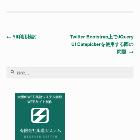
投
←
Yii利用検討
Twitter Bootstrap上でJQuery
UI Datepickerを使用する際の
稿
問題
→
ナ
検
ビ
索:
ゲ
ー
シ
ョ
ン