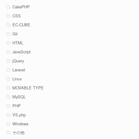
CakePHP
CSS
EC-CUBE
Git
HTML
JavaScript
jQuery
Laravel
Linux
MOVABLE TYPE
MySQL
PHP
VS.php
Windows
その他