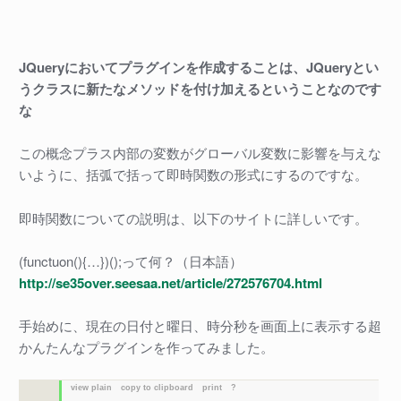
JQueryにおいてプラグインを作成することは、JQueryとい
うクラスに新たなメソッドを付け加えるということなのです
な
この概念プラス内部の変数がグローバル変数に影響を与えな
いように、括弧で括って即時関数の形式にするのですな。
即時関数についての説明は、以下のサイトに詳しいです。
(functuon(){…})();って何？（日本語）
http://se35over.seesaa.net/article/272576704.html
手始めに、現在の日付と曜日、時分秒を画面上に表示する超
かんたんなプラグインを作ってみました。
view plain
copy to clipboard
print
?