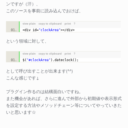
ンですが（汗）、
このソースを事前に読み込んでおけば、
view plain
copy to clipboard
print
?
<div id=
"clockArea"
></div>
という領域に対して、
view plain
copy to clipboard
print
?
$(
"#clockArea"
).dateclock();
として呼び出すことが出来ます(^^)
こんな感じです↓
プラグイン作るのは結構面白いですね。
また機会があれば、さらに進んで外部から初期値や表示形式
を設定する方法やメソッドチェーン等についてやっていきた
いと思います☆