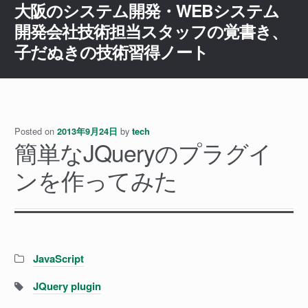
大阪のシステム開発・WEBシステム
ナ
コ
ビ
ン
開発会社技術担当スタッフの覚書き、
ゲ
テ
子だぬきの技術習得ノート
ー
ン
シ
ツ
ョ
へ
ン
ス
へ
キ
Posted on
by
2013年9月24日
tech
ス
ッ
簡単なJQueryのプラグイ
キ
プ
ンを作ってみた
ッ
プ
Categories:
JavaScript
Tags:
JQuery plugin