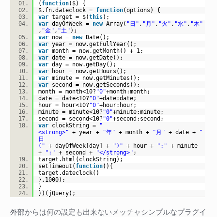
(
function
($) {
$.fn.dateclock =
function
(options) {
var
target = $(
this
);
var
dayOfWeek =
new
Array(
"日"
,
"月"
,
"火"
,
"水"
,
"木"
,
"金"
,
"土"
);
var
now =
new
Date();
var
year = now.getFullYear();
var
month = now.getMonth() + 1;
var
date = now.getDate();
var
day = now.getDay();
var
hour = now.getHours();
var
minute = now.getMinutes();
var
second = now.getSeconds();
month = month<10?
"0"
+month:month;
date = date<10?
"0"
+date:date;
hour = hour<10?
"0"
+hour:hour;
minute = minute<10?
"0"
+minute:minute;
second = second<10?
"0"
+second:second;
var
clockString =
"
<strong>"
+ year +
"年"
+ month +
"月"
+ date +
"
日
("
+ dayOfWeek[day] +
")"
+ hour +
":"
+ minute
+
":"
+ second +
"</strong>"
;
target.html(clockString);
setTimeout(
function
(){
target.dateclock()
},1000);
}
})(jQuery);
外部からは何の設定も出来ないメッチャシンプルなプラグイ