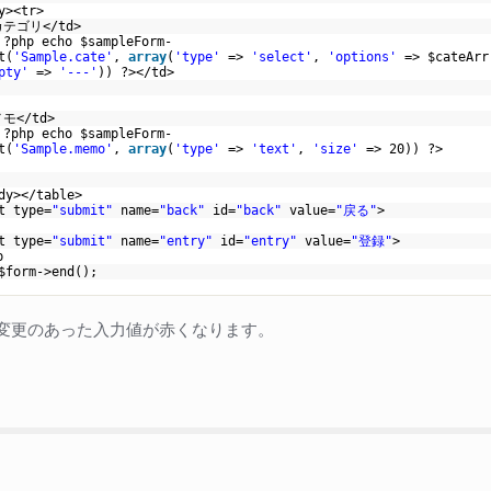
dy><tr>
>カテゴリ</td>
＜?php
echo
$sampleForm
-
t(
'Sample.cate'
,
array
(
'type'
=>
'select'
,
'options'
=>
$cateArr
pty'
=>
'---'
)) ?></td>
r>
>
メモ</td>
＜?php
echo
$sampleForm
-
t(
'Sample.memo'
,
array
(
'type'
=>
'text'
,
'size'
=> 20)) ?>
d>
r>
ody></table>
t type=
"submit"
name=
"back"
id=
"back"
value=
"戻る"
>
t type=
"submit"
name=
"entry"
id=
"entry"
value=
"登録"
>
hp
$form
->
end
();
変更のあった入力値が赤くなります。