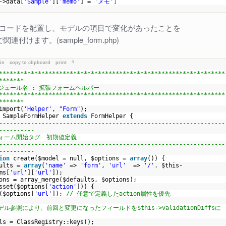
->data[
'Sample'
][
'memo'
] =
'メモ'
;
に下記コードを配置し、モデルの項目で変化があったことを
utで関連付けます。(sample_form.php)
ain
copy to clipboard
print
?
****************************************************************
*******
モジュール名 : 拡張フォームヘルパー
****************************************************************
*******
import(
'Helper'
,
"Form"
);
SampleFormHelper
extends
FormHelper {
----------------------------------------------------------------
----------
フォーム開始タグ 初期値定義
----------------------------------------------------------------
----------
ion
create(
$model
= null,
$options
=
array
()) {
ults
=
array
(
'name'
=>
'form'
,
'url'
=>
'/'
.
$this
-
ms[
'url'
][
'url'
]);
ons
=
array_merge
(
$defaults
,
$options
);
sset(
$options
[
'action'
])) {
(
$options
[
'url'
]);
// 任意で定義したaction属性を優先
モデル参照により、前回と変更になったフィールドを$this->validationDiffsに
ls
= ClassRegistry::keys();