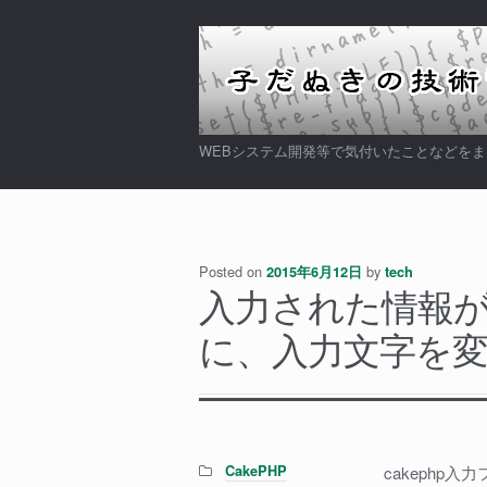
ナ
コ
ビ
ン
ゲ
テ
ー
ン
シ
ツ
WEBシステム開発等で気付いたことなどを
ョ
へ
ン
ス
へ
キ
ス
ッ
Posted on
by
キ
プ
2015年6月12日
tech
入力された情報
ッ
プ
に、入力文字を
Categories:
CakePHP
cakeph