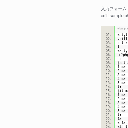
入力フォームで
edit_sampl
view pl
<styl
.dif
colo
}
</st
＜?p
echo
$cate
1 =>
2 =>
3 =>
4 =>
5 =>
);
$item
1 =>
2 =>
3 =>
4 =>
5 =>
);
?>
<h1>
<tab