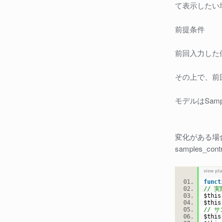
て表示したい
前提条件
前回入力した
その上で、前
モデルはSam
変化がある場
samples_c
view pl
funct
// 
$this
$this
// 
$this