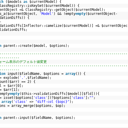
ch
(
$models
as
$currentModel
) {
assRegistry::isKeySet(
$currentModel
)) {
entObject
=& ClassRegistry::getObject(
$currentModel
);
s_a
(
$currentObject
,
'Model'
) && !
empty
empty
(
$currentObject
-
idationDiffs)) {
-
dationDiffs[Inflector::camelize(
$currentModel
)] =&
$currentObjec
alidationDiffs;
n
parent::create(
$model
,
$options
);
----------------------------------------------------------------
----------
フォーム表示のデフォルト値変更
----------------------------------------------------------------
----------
ion
input(
$fieldName
,
$options
=
array
()) {
=
explode
(
'.'
,
$fieldName
);
ount
(
$arr
) == 2) {
l
=
$arr
[0];
=
$arr
[1];
empty
empty
(
$this
->validationDiffs[
$model
][
$fld
])){
 isset(
$options
[
'class'
])?
$options
[
'class'
]:
""
;
=
array
(
'class'
=>
"diff-col {$opc}"
);
ons
=
array_merge
(
$options
,
$op
);
n
parent::input(
$fieldName
,
$options
);