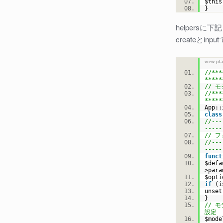
$this
}
helpers
createとinp
view pl
//***
*****
// 
//***
*****
App::
class
//---
-----
// 
//---
-----
funct
$defa
>para
$opti
if
(i
unset
}
// 
設定
$mode