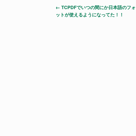
投
←
TCPDFでいつの間にか日本語のフ
ットが使えるようになってた！！
稿
ナ
ビ
ゲ
ー
シ
ョ
ン