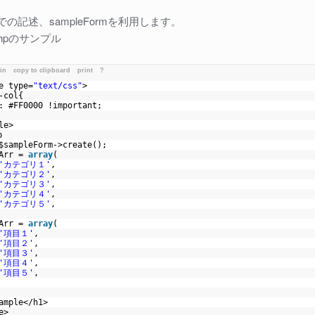
の記述、sampleFormを利用します。
e.phpのサンプル
ain
copy to clipboard
print
?
e type=
"text/css"
>
f-col{
r: #FF0000 !important;
yle>
hp
$sampleForm
->create();
Arr
=
array
(
'カテゴリ１'
,
'カテゴリ２'
,
'カテゴリ３'
,
'カテゴリ４'
,
'カテゴリ５'
,
Arr
=
array
(
'項目１'
,
'項目２'
,
'項目３'
,
'項目４'
,
'項目５'
,
sample</h1>
le>