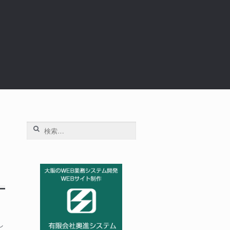
検
索:
し