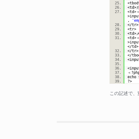
<tbo
<td
<td>
>inpu
,
'em
</t
<tr
<td>
<td>
>inpu
</t
</t
</tb
<inpu
<inpu
＜?p
echo
?>
この記述で、