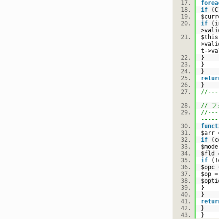
forea
if
(Cl
$curr
if
(
i
>val
$this
>vali
t
->v
}
}
}
retur
}
//---
-----
// 
//---
-----
funct
$arr
if
(
c
$mode
$fld
if
(!
$opc
=
$op
$opti
}
}
retur
}
}