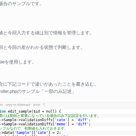
場合のサンプルです。
値と今回入力する値は別で情報を管理します。
回と今回の差がわかる状態で判断します。
pleを使用します。
合に下記コードで違いがあったことを書き込む。
ontroller.phpのサンプル「一部のみ記述」
ain
copy to clipboard
print
?
ion
edit_sample(
$id
= null) {
実際には前回と変更になっている場合のみ下記設定を行います。
->Sample->validationDiffs[
'cate'
] =
'diff'
;
->Sample->validationDiffs[
'memo'
] =
'diff'
;
サンプルなので、初期値も入れておきます。
->data[
'Sample'
][
'cate'
] = 2;