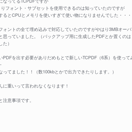
になってるTCPDFですが
.000よりフォント・サブセットを使用できるのは知っていたのですが
するとCPUとメモリを使いすぎて使い物になりませんでした・・・
フォントの全て埋め込みで対応していたのですがやはり3MBオーバ
と思っていました。（バックアップ用に生成したPDFとか置くのは
、
した）
いPDFを出す必要がありだめもとで新しいTCPDF（6系）を使って
・
なってました！！（数100kbとかで出力できたりします。）
んに重いって言われなくなります！
赤
）
と注意事項です。
PDF