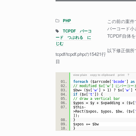
を
定
Categories:
PHP
この前の案件で
義
バーコード小
す
Tags:
TCPDF バーコ
TCPDF自
る
ード つぶれる に
方
じむ
以下修正個所
法
tcpdf/tcpdf.phpの15421行
目
view plain
copy to clipboard
print
?
foreach
(
$arrcode
[
'bcode'
]
as
// modified $v['w'] に
$bw
= (
$v
[
'w'
] > 1) ?
$v
[
'w'
]
if
(
$v
[
't'
]) {
// draw a vertical bar
$ypos
=
$y
+
$vpadding
+ (
$v
[
$this
-
>Rect(
$xpos
,
$ypos
,
$bw
, (
$v
[
]);
}
$xpos
+=
$bw
}