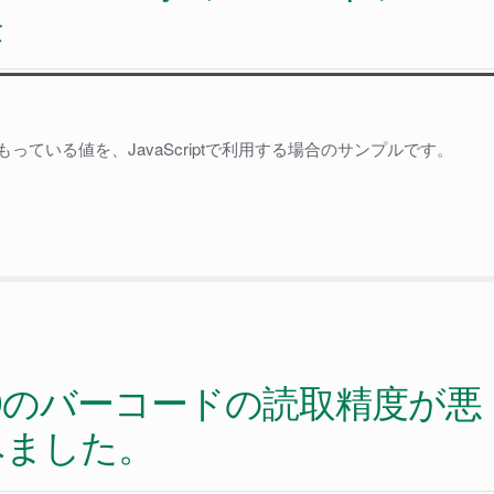
法
もっている値を、JavaScriptで利用する場合のサンプルです。
p
E39のバーコードの読取精度が悪
uery（JavaScript）
みました。