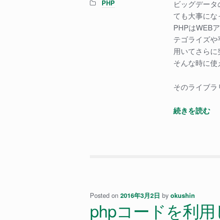
Categories:
PHP
ビッグデータ
ても大事にな
PHPはWE
テゴライズや
用いてさらに
そんな時に使
そのライブラ
PH
続きを読む
で
統
計
処
理
を
行
Posted on
by
2016年3月2日
okushin
phpコードを利用して
う
に