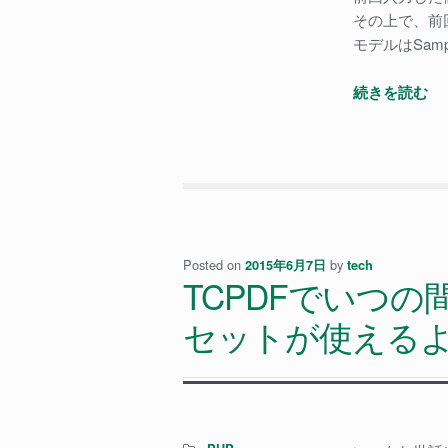
その上で、前
モデルはSam
入
続きを読む
力
さ
れ
た
情
報
が
Posted on
by
2015年6月7日
tech
TCPDFでいつ
前
回
セットが使える
値
と
変
わ
っ
Categories: