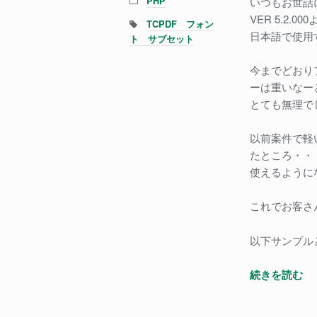
PHP
いつもお世話
て
VER 5.2
い
Tags:
TCPDF フォン
日本語で使用
る
ト サブセット
場
今までどおり
合
ーは重いなー
に
とても無理で
入
力
文
以前案件で軽
字
たところ・・
を
使えるように
変
更
これでお客さ
（
く
以下サンプル
す
る
TC
続きを読む
方
で
法
い