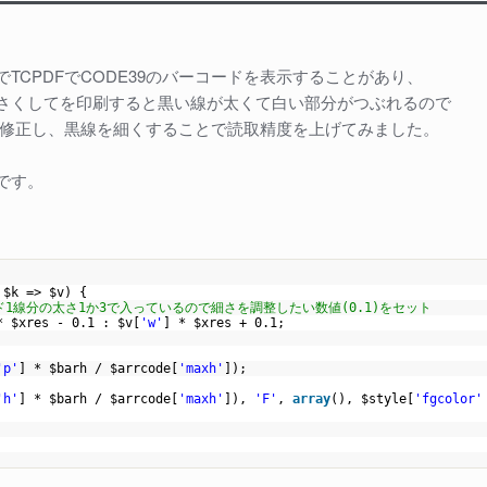
TCPDFでCODE39のバーコードを表示することがあり、
さくしてを印刷すると黒い線が太くて白い部分がつぶれるので
体を修正し、黒線を細くすることで読取精度を上げてみました。
です。
$k
=>
$v
) {
バーコード1線分の太さ1か3で入っているので細さを調整したい数値(0.1)をセット
 *
$xres
- 0.1 :
$v
[
'w'
] *
$xres
+ 0.1;
'p'
] *
$barh
/
$arrcode
[
'maxh'
]);
'h'
] *
$barh
/
$arrcode
[
'maxh'
]),
'F'
,
array
(),
$style
[
'fgcolor'