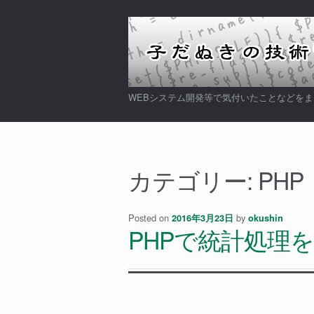
ナ
コ
ビ
ン
ゲ
テ
ー
ン
シ
ツ
WEBシステム開発等で気付いたことなどを
ョ
へ
ン
ス
へ
キ
ス
ッ
カテゴリー:
PHP
キ
プ
ッ
プ
Posted on
by
2016年3月23日
okushin
PHPで統計処理