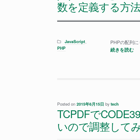
数を定義する方
は
Categories:
、
JavaScript
PHPの配列に
PHP
ph
続きを読む
コ
ー
ド
を
利
用
し
Posted on
by
2015年6月15日
tech
TCPDFでCOD
て
JQ
いので調整して
の
変
数