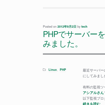
つ
の
間
に
か
Posted on
by
2012年9月2日
tech
PHPでサーバー
日
本
みました。
語
の
フ
ォ
ン
Categories:
、
Linux
PHP
最近サーバー
ト
にしてみまし
サ
ブ
有料の監視ツ
セ
アシアルさん
ッ
以下監視プロ
ト
PH
続きを読む
が