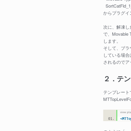
SortCatFld_1
からプラグイ
次に、解凍した
で、Movabl
します。
そして、ブラウ
している場合
されるのでア
２．テン
テンプレートで、MT
MTTopLev
view pl
<
MTTo