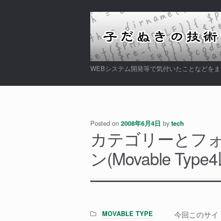
ナ
コ
ビ
ン
ゲ
テ
ー
ン
シ
ツ
WEBシステム開発等で気付いたことなどを
ョ
へ
ン
ス
へ
キ
ス
ッ
Posted on
by
キ
プ
2008年6月4日
tech
カテゴリーとフ
ッ
プ
ン(Movable Type
Categories:
MOVABLE TYPE
今回このサイト