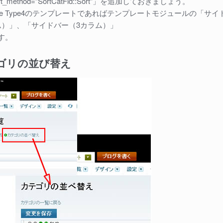
_method=”SortCatFld::Sort”」を追加しておきましょう。
ble Type4のテンプレートであればテンプレートモジュールの「サイ
ム）」、「サイドバー（3カラム）」
す。
ゴリの並び替え