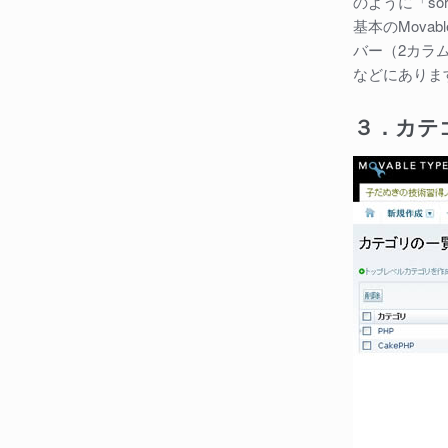
のように「sort
基本のMova
バー（2カラ
などにありま
３．カテ