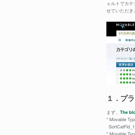
ォルトでカテゴ
せていただき
１．プ
まず、
The bl
* Movable Ty
SortCatFld_1
* Movable T