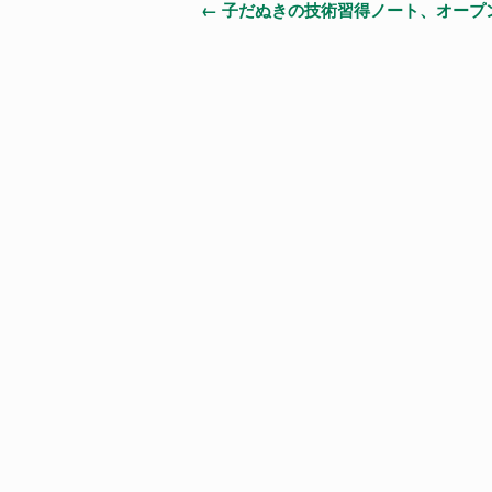
投
←
子だぬきの技術習得ノート、オープ
稿
ナ
ビ
ゲ
ー
シ
ョ
ン