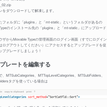
_02.zip
ンをダウンロードして解凍します。
フォルダに「plugins」と「mt-static」というフォルダがあるの
e Typeのインストール先の「plugins」と「mt-static」にアップロード
ザからMovable Typeの管理画面のログイン画面（すでにログイン
はログアウトしてください）にアクセスするとアップグレードを促
ップグレードしましょう！
プレートを編集する
SubCategories、MTTopLevelCategories、MTSubFolders、
elFoldersタグを使っている場合は
ain
copy to clipboard
print
?
pLevelCategories
sort_method
=”SortCatFld::Sort”
>