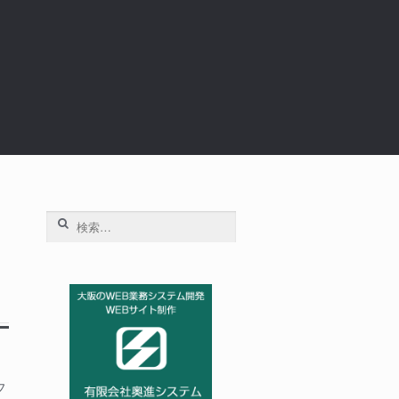
検
索:
フ