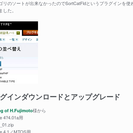
リのソートが出来なかったのでSortCatFldというプラグインを使
ました。
ラグインダウンロードとアップグレード
og of
H.F
ujimoto
様から
pe 4?4.01a用
_01.zip
ype 4.1／MTOS用