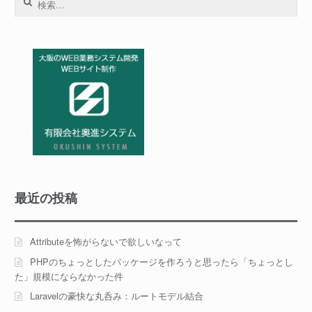
ビ
索:
ゲ
ー
シ
ョ
ン
最近の投稿
Attributeを怖がらないで欲しいなって
PHPのちょっとしたパッケージを作ろうと思ったら「ちょっとし
た」規模にならなかった件
Laravelの豪快な丸呑み：ルートモデル結合