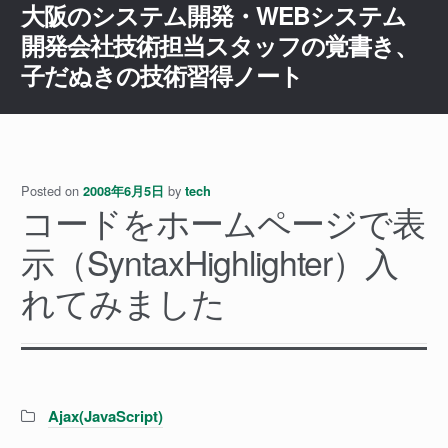
大阪のシステム開発・WEBシステム
ナ
コ
ビ
ン
開発会社技術担当スタッフの覚書き、
ゲ
テ
子だぬきの技術習得ノート
ー
ン
シ
ツ
ョ
へ
ン
ス
へ
キ
Posted on
by
2008年6月5日
tech
ス
ッ
コードをホームページで表
キ
プ
示（SyntaxHighlighter）入
ッ
プ
れてみました
Categories:
Ajax(JavaScript)