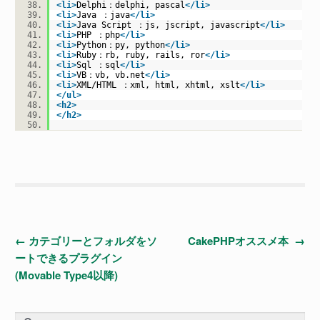
<
li
>
Delphi：delphi, pascal
</
li
>
<
li
>
Java ：java
</
li
>
<
li
>
Java Script ：js, jscript, javascript
</
li
>
<
li
>
PHP ：php
</
li
>
<
li
>
Python：py, python
</
li
>
<
li
>
Ruby：rb, ruby, rails, ror
</
li
>
<
li
>
Sql ：sql
</
li
>
<
li
>
VB：vb, vb.net
</
li
>
<
li
>
XML/HTML ：xml, html, xhtml, xslt
</
li
>
</
ul
>
<
h2
>
</
h2
>
投
←
カテゴリーとフォルダをソ
CakePHPオススメ本
→
ートできるプラグイン
稿
(Movable Type4以降)
ナ
検