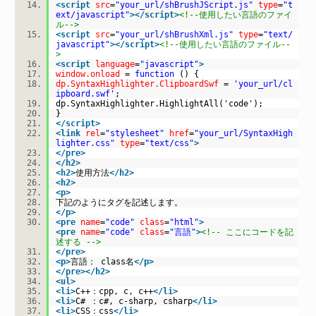
<
script
src
=
"your_url/shBrushJScript.js"
type
=
"t
ext/javascript"
>
</
script
>
<!--使用したい言語のファイ
ル-->
<
script
src
=
"your_url/shBrushXml.js"
type
=
"text/
javascript"
>
</
script
>
<!--使用したい言語のファイル--
>
<
script
language
=
"javascript"
>
window.onload
=
function
() {
dp.SyntaxHighlighter.ClipboardSwf
=
'your_url/cl
ipboard.swf'
;
dp.SyntaxHighlighter.HighlightAll('code');
}
</
script
>
<
link
rel
=
"stylesheet"
href
=
"your_url/SyntaxHigh
lighter.css"
type
=
"text/css"
>
</
pre
>
</
h2
>
<
h2
>
使用方法
</
h2
>
<
h2
>
<
p
>
下記のようにタグを記述します。
</
p
>
<
pre
name
=
"code"
class
=
"html"
>
<
pre
name
=
"code"
class
=
"言語"
>
<!-- ここにコードを記
述する -->
</
pre
>
<
p
>
言語： class名
</
p
>
</
pre
>
</
h2
>
<
ul
>
<
li
>
C++：cpp, c, c++
</
li
>
<
li
>
C# ：c#, c-sharp, csharp
</
li
>
<
li
>
CSS：css
</
li
>