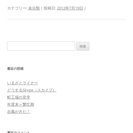
カテゴリー:
未分類
| 投稿日:
2012年7月19日
|
検
索:
最近の投稿
いまざとライナー
どうするSkype（スカイプ）
町工場の見学
年度末＝繁忙期
台風がきた！
最近のコメント