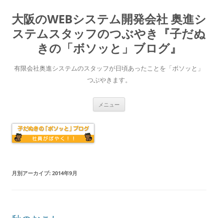
大阪のWEBシステム開発会社 奥進シ
ステムスタッフのつぶやき『子だぬ
きの「ボソッと」ブログ』
有限会社奥進システムのスタッフが日頃あったことを「ボソッと」
つぶやきます。
コ
メニュー
ン
テ
ン
ツ
へ
ス
キ
ッ
プ
月別アーカイブ:
2014年9月