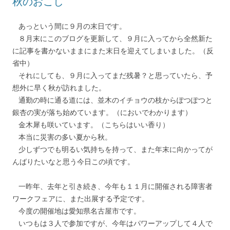
秋のおこし
あっという間に９月の末日です。
８月末にこのブログを更新して、９月に入ってから全然新た
に記事を書かないままにまた末日を迎えてしまいました。（反
省中）
それにしても、９月に入ってまだ残暑？と思っていたら、予
想外に早く秋が訪れました。
通勤の時に通る道には、並木のイチョウの枝からぽつぽつと
銀杏の実が落ち始めています。（においでわかります）
金木犀も咲いています。（こちらはいい香り）
本当に災害の多い夏から秋。
少しずつでも明るい気持ちを持って、また年末に向かってが
んばりたいなと思う今日この頃です。
一昨年、去年と引き続き、今年も１１月に開催される障害者
ワークフェアに、また出展する予定です。
今度の開催地は愛知県名古屋市です。
いつもは３人で参加ですが、今年はパワーアップして４人で