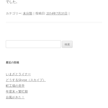
でした。
カテゴリー:
未分類
| 投稿日:
2014年7月31日
|
検
索:
最近の投稿
いまざとライナー
どうするSkype（スカイプ）
町工場の見学
年度末＝繁忙期
台風がきた！