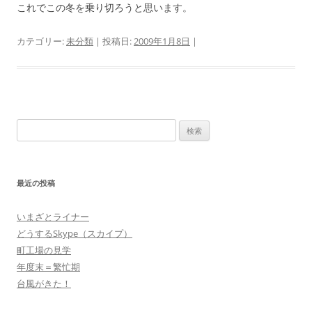
これでこの冬を乗り切ろうと思います。
カテゴリー:
未分類
| 投稿日:
2009年1月8日
|
検
索:
最近の投稿
いまざとライナー
どうするSkype（スカイプ）
町工場の見学
年度末＝繁忙期
台風がきた！