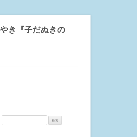
ぶやき『子だぬきの
検
索: