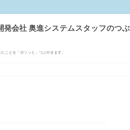
開発会社 奥進システムスタッフのつ
』
ったことを「ボソッと」つぶやきます。
コ
ン
テ
ン
ツ
へ
ス
キ
ッ
プ