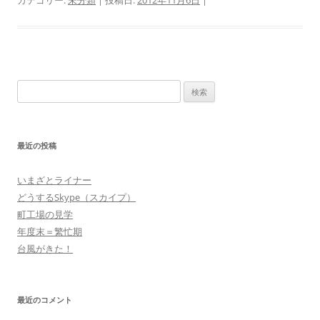
カテゴリー:
未分類
| 投稿日:
2012年11月6日
|
検
索:
最近の投稿
いまざとライナー
どうするSkype（スカイプ）
町工場の見学
年度末＝繁忙期
台風がきた！
最近のコメント