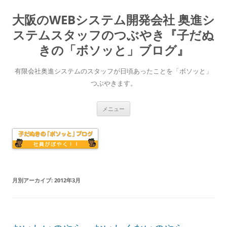
大阪のWEBシステム開発会社 奥進シ
ステムスタッフのつぶやき『子だぬ
きの「ボソッと」ブログ』
有限会社奥進システムのスタッフが日頃あったことを「ボソッと」
つぶやきます。
コ
メニュー
ン
テ
ン
ツ
へ
ス
キ
ッ
プ
月別アーカイブ:
2012年3月