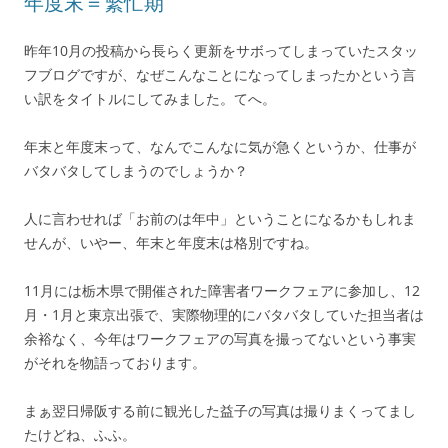
年度末＝繁忙期
昨年10月の投稿から長らく更新をサボってしまっていたスタッ
フブログですが、なぜこんなことになってしまったかという言
い訳をタイトルにしてみました。てへ。
年末と年度末って、なんでこんなに気が急くというか、仕事が
バタバタしてしまうのでしょうか？
人に言わせれば「お前のは年中」ということになるかもしれま
せんが、いやー、年末と年度末は格別ですね。
11月には栃木県で開催された障害者ワークフェアに参加し、12
月・1月と東京出張で、実際物理的にバタバタしていた担当者は
余裕なく、今年はワークフェアの写真を撮ってないという事実
がそれを物語っております。
まぁ翌日帰阪する前に観光した益子の写真は撮りまくってまし
たけどね、ふふ。